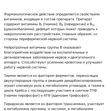
Фармакологическое действие определяется свойствами
витаминов, входящих в состав препарата. Препарат
содержит витамины В
(тиамин), В
(пиридоксин) и В
1
6
12
(цианокобаламин), дефицит которых может приводить к
неврологическим расстройствам, главным образом, со
стороны периферической нервной системы.
Нейротропные витамины группы В оказывают
благоприятное воздействие на воспалительные и
дегенеративные заболевания нервов и двигательного
аппарата. Способствуют усилению кровотока и улучшают
работу нервной системы.
Тиамин
является ко-фактором ферментов, переносящих
двухуглеродные группы в реакциях декарбоксилирования,
играет ключевую роль в метаболизме углеводов, а также в
цикле Кребса с последующим участием в синтезе ТПФ
(тиамин пирофосфат) и АТФ (аденозин трифосфат).
Пиридоксин
является ко-фактором трансаминаз, участвует
в метаболизме протеина, и частично, в метаболизме