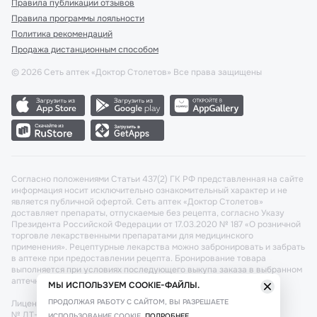
Правила публикации отзывов
Правила программы лояльности
Политика рекомендаций
Продажа дистанционным способом
©
2026
Сеть аптек «Доктор Столетов» Все права защищены
Согласно положениями Статьи 437(2) ГК РФ представленная на сайте
информация носит исключительно ознакомительный характер и не
является публичной офертой. Сеть аптек «Доктор Столетов»
доставляет препараты, отпускаемые без рецепта, согласно Указу
Президента Российской Федерации от 17.03.2020 № 187 «О розничной
торговле лекарственными препаратами для медицинского
применения». Рецептурные лекарства можно забронировать и забрать
в аптеке при предоставлении рецепта. Бронирование товара
выполняется при условиях последующего выкупа заказа в выбранном
аптечном пункте.
МЫ ИСПОЛЬЗУЕМ COOKIE-ФАЙЛЫ.
ПРОДОЛЖАЯ РАБОТУ С САЙТОМ, ВЫ РАЗРЕШАЕТЕ
Лицензия №: ЛО-77-02-011340 от 22 декабря 2020г. Разрешение
№ ДТ-77-000421 от 25.10.2021 г. Вопросы по заказам, претензии
ИСПОЛЬЗОВАНИЕ COOKIE.
ПОДРОБНЕЕ