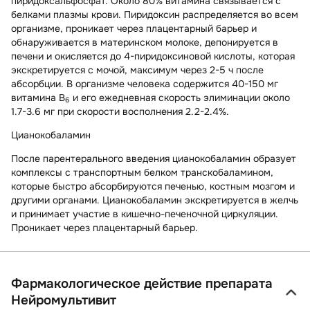
пиридоксальфосфат. Около 80% витамина связывается с
белками плазмы крови. Пиридоксин распределяется во всем
организме, проникает через плацентарный барьер и
обнаруживается в материнском молоке, депонируется в
печени и окисляется до 4-пиридоксиновой кислоты, которая
экскретируется с мочой, максимум через 2-5 ч после
абсорбции. В организме человека содержится 40-150 мг
витамина В
и его ежедневная скорость элиминации около
6
1.7-3.6 мг при скорости восполнения 2.2-2.4%.
Цианокобаламин
После парентерального введения цианокобаламин образует
комплексы с транспортным белком транскобаламином,
которые быстро абсорбируются печенью, костным мозгом и
другими органами. Цианокобаламин экскретируется в желчь
и принимает участие в кишечно-печеночной циркуляции.
Проникает через плацентарный барьер.
Фармакологическое действие препарата
Нейромультивит