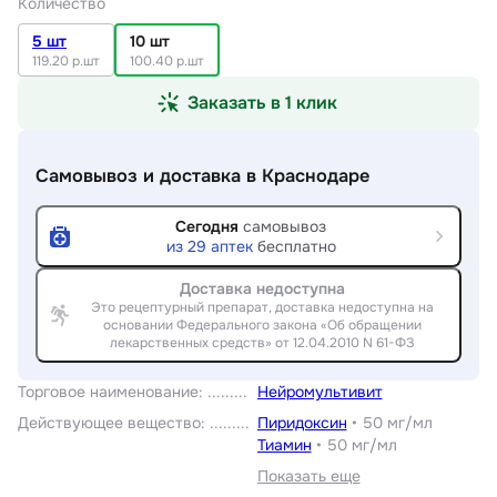
Количество
5 шт
10 шт
119.20 р.шт
100.40 р.шт
Заказать в 1 клик
Самовывоз и доставка
в Краснодаре
Сегодня
самовывоз
из
29
аптек
бесплатно
Доставка недоступна
Это рецептурный препарат, доставка недоступна на
основании Федерального закона «Об обращении
лекарственных средств» от 12.04.2010 N 61-ФЗ
Торговое наименование
:
Нейромультивит
Действующее вещество
:
Пиридоксин
•
50 мг/мл
Тиамин
•
50 мг/мл
Показать еще