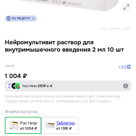
ПО РЕЦЕПТУ
КОД ТОВАРА:
122521
Нейромультивит раствор для
внутримышечного введения 2 мл 10 шт
Цена:
+
30
1 004 ₽
Частями
251
₽ х 4
Цена действительна только при заказе через сайт.
. Внешний вид
товара может отличаться от изображённого на фотографии.
Форма выпуска
Раствор
Таблетки
от 1004 ₽
от 1391 ₽