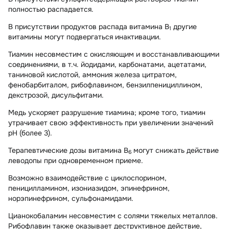
полностью распадается.
В присутствии продуктов распада витамина В
другие
1
витамины могут подвергаться инактивации.
Тиамин несовместим с окисляющим и восстанавливающими
соединениями, в т.ч. йодидами, карбонатами, ацетатами,
таниновой кислотой, аммония железа цитратом,
фенобарбиталом, рибофлавином, бензилпенициллином,
декстрозой, дисульфитами.
Медь ускоряет разрушение тиамина; кроме того, тиамин
утрачивает свою эффективность при увеличении значений
pH (более 3).
Терапевтические дозы витамина В
могут снижать действие
6
леводопы при одновременном приеме.
Возможно взаимодействие с циклоспорином,
пеницилламином, изониазидом, эпинефрином,
норэпинефрином, сульфонамидами.
Цианокобаламин несовместим с солями тяжелых металлов.
Рибофлавин также оказывает деструктивное действие,