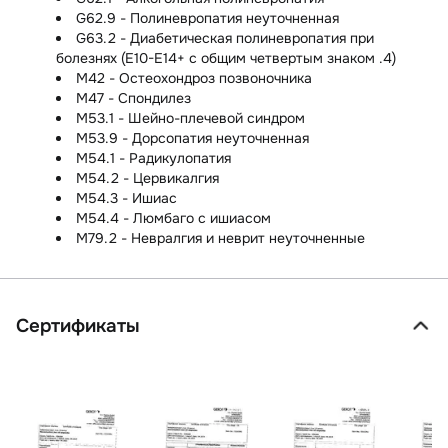
G62.9 - Полиневропатия неуточненная
G63.2 - Диабетическая полиневропатия при
болезнях (E10-E14+ с общим четвертым знаком .4)
M42 - Остеохондроз позвоночника
M47 - Спондилез
M53.1 - Шейно-плечевой синдром
M53.9 - Дорсопатия неуточненная
M54.1 - Радикулопатия
M54.2 - Цервикалгия
M54.3 - Ишиас
M54.4 - Люмбаго с ишиасом
M79.2 - Невралгия и неврит неуточненные
Сертификаты